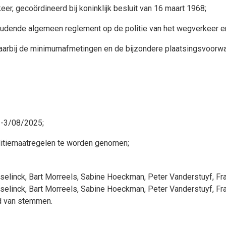
er, gecoördineerd bij koninklijk besluit van 16 maart 1968;
oudende algemeen reglement op de politie van het wegverkeer e
 waarbij de minimumafmetingen en de bijzondere plaatsingsvoor
 2-3/08/2025;
litiemaatregelen te worden genomen;
selinck
,
Bart Morreels
,
Sabine Hoeckman
,
Peter Vanderstuyf
,
Fr
selinck
,
Bart Morreels
,
Sabine Hoeckman
,
Peter Vanderstuyf
,
Fr
d van stemmen.