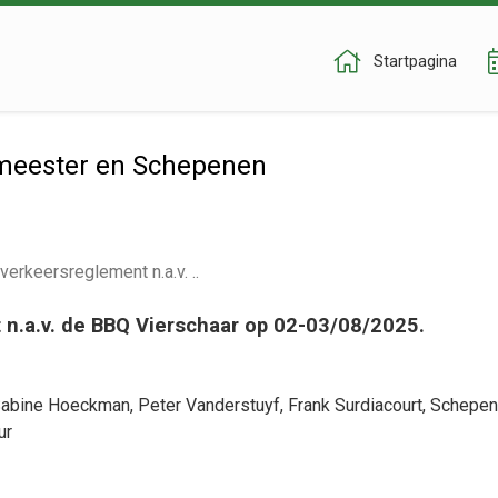
Startpagina
meester en Schepenen
erkeersreglement n.a.v. ..
t n.a.v. de BBQ Vierschaar op 02-03/08/2025.
abine Hoeckman
,
Peter Vanderstuyf
,
Frank Surdiacourt
, Schepe
ur