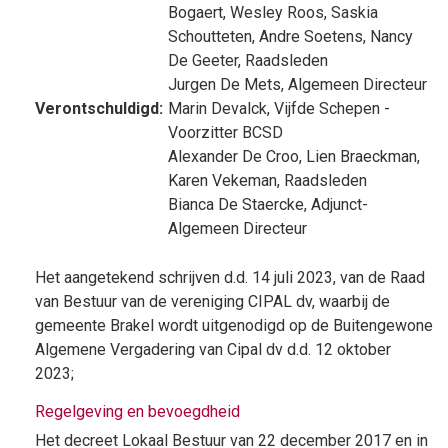
Bogaert
,
Wesley Roos
,
Saskia
Schoutteten
,
Andre Soetens
,
Nancy
De Geeter
, Raadsleden
Jurgen De Mets
, Algemeen Directeur
Verontschuldigd:
Marin Devalck
, Vijfde Schepen -
Voorzitter BCSD
Alexander De Croo
,
Lien Braeckman
,
Karen Vekeman
, Raadsleden
Bianca De Staercke
, Adjunct-
Algemeen Directeur
Het aangetekend schrijven d.d. 14 juli 2023, van de Raad
van Bestuur van de vereniging CIPAL dv, waarbij de
gemeente Brakel wordt uitgenodigd op de Buitengewone
Algemene Vergadering van Cipal dv d.d. 12 oktober
2023;
Regelgeving en bevoegdheid
Het decreet Lokaal Bestuur van 22 december 2017 en in