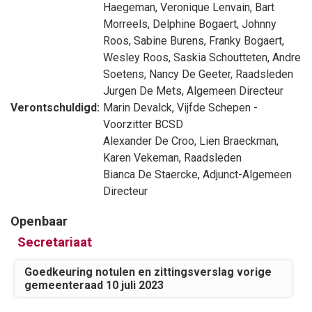
Haegeman
,
Veronique Lenvain
,
Bart
Morreels
,
Delphine Bogaert
,
Johnny
Roos
,
Sabine Burens
,
Franky Bogaert
,
Wesley Roos
,
Saskia Schoutteten
,
Andre
Soetens
,
Nancy De Geeter
, Raadsleden
Jurgen De Mets
, Algemeen Directeur
Verontschuldigd:
Marin Devalck
, Vijfde Schepen -
Voorzitter BCSD
Alexander De Croo
,
Lien Braeckman
,
Karen Vekeman
, Raadsleden
Bianca De Staercke
, Adjunct-Algemeen
Directeur
Openbaar
Secretariaat
Goedkeuring notulen en zittingsverslag vorige
gemeenteraad 10 juli 2023