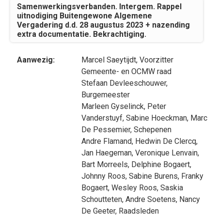
Samenwerkingsverbanden. Intergem. Rappel
uitnodiging Buitengewone Algemene
Vergadering d.d. 28 augustus 2023 + nazending
extra documentatie. Bekrachtiging.
Aanwezig:
Marcel Saeytijdt
, Voorzitter
Gemeente- en OCMW raad
Stefaan Devleeschouwer
,
Burgemeester
Marleen Gyselinck
,
Peter
Vanderstuyf
,
Sabine Hoeckman
,
Marc
De Pessemier
, Schepenen
Andre Flamand
,
Hedwin De Clercq
,
Jan Haegeman
,
Veronique Lenvain
,
Bart Morreels
,
Delphine Bogaert
,
Johnny Roos
,
Sabine Burens
,
Franky
Bogaert
,
Wesley Roos
,
Saskia
Schoutteten
,
Andre Soetens
,
Nancy
De Geeter
, Raadsleden