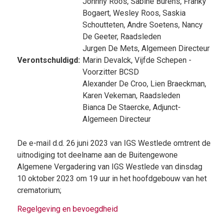
Johnny Roos
,
Sabine Burens
,
Franky
Bogaert
,
Wesley Roos
,
Saskia
Schoutteten
,
Andre Soetens
,
Nancy
De Geeter
, Raadsleden
Jurgen De Mets
, Algemeen Directeur
Verontschuldigd:
Marin Devalck
, Vijfde Schepen -
Voorzitter BCSD
Alexander De Croo
,
Lien Braeckman
,
Karen Vekeman
, Raadsleden
Bianca De Staercke
, Adjunct-
Algemeen Directeur
De e-mail d.d. 26 juni 2023 van IGS Westlede omtrent de
uitnodiging tot deelname aan de Buitengewone
Algemene Vergadering van IGS Westlede van dinsdag
10 oktober 2023 om 19 uur in het hoofdgebouw van het
crematorium;
Regelgeving en bevoegdheid