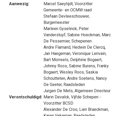
Aanwezig:
Marcel Saeytijdt
, Voorzitter
Gemeente- en OCMW raad
Stefaan Devleeschouwer
,
Burgemeester
Marleen Gyselinck
,
Peter
Vanderstuyf
,
Sabine Hoeckman
,
Marc
De Pessemier
, Schepenen
Andre Flamand
,
Hedwin De Clercq
,
Jan Haegeman
,
Veronique Lenvain
,
Bart Morreels
,
Delphine Bogaert
,
Johnny Roos
,
Sabine Burens
,
Franky
Bogaert
,
Wesley Roos
,
Saskia
Schoutteten
,
Andre Soetens
,
Nancy
De Geeter
, Raadsleden
Jurgen De Mets
, Algemeen Directeur
Verontschuldigd:
Marin Devalck
, Vijfde Schepen -
Voorzitter BCSD
Alexander De Croo
,
Lien Braeckman
,
Karen Vekeman
, Raadsleden