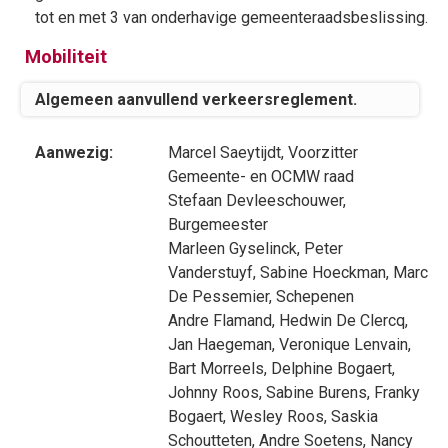
tot en met 3 van onderhavige gemeenteraadsbeslissing.
Mobiliteit
Algemeen aanvullend verkeersreglement.
Aanwezig:
Marcel Saeytijdt
, Voorzitter
Gemeente- en OCMW raad
Stefaan Devleeschouwer
,
Burgemeester
Marleen Gyselinck
,
Peter
Vanderstuyf
,
Sabine Hoeckman
,
Marc
De Pessemier
, Schepenen
Andre Flamand
,
Hedwin De Clercq
,
Jan Haegeman
,
Veronique Lenvain
,
Bart Morreels
,
Delphine Bogaert
,
Johnny Roos
,
Sabine Burens
,
Franky
Bogaert
,
Wesley Roos
,
Saskia
Schoutteten
,
Andre Soetens
,
Nancy