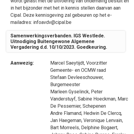
wordt gelast met de uitvoering van onderhavig besluit en
in het bijzonder met het in kennis stellen daarvan aan
Cipal. Deze kennisgeving zal gebeuren op het e-
mailadres: infoavdv@cipal.be
Samenwerkingsverbanden. IGS Westlede.
Uitnodiging Buitengewone Algemene
Vergadering d.d. 10/10/2023. Goedkeuring.
Aanwezig:
Marcel Saeytijdt
, Voorzitter
Gemeente- en OCMW raad
Stefaan Devleeschouwer
,
Burgemeester
Marleen Gyselinck
,
Peter
Vanderstuyf
,
Sabine Hoeckman
,
Marc
De Pessemier
, Schepenen
Andre Flamand
,
Hedwin De Clercq
,
Jan Haegeman
,
Veronique Lenvain
,
Bart Morreels
,
Delphine Bogaert
,