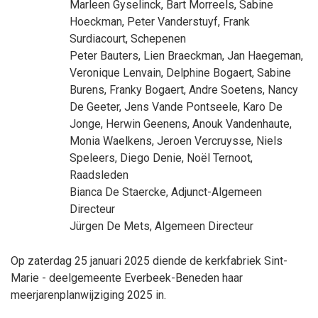
Marleen Gyselinck
,
Bart Morreels
,
Sabine
Hoeckman
,
Peter Vanderstuyf
,
Frank
Surdiacourt
, Schepenen
Peter Bauters
,
Lien Braeckman
,
Jan Haegeman
,
Veronique Lenvain
,
Delphine Bogaert
,
Sabine
Burens
,
Franky Bogaert
,
Andre Soetens
,
Nancy
De Geeter
,
Jens Vande Pontseele
,
Karo De
Jonge
,
Herwin Geenens
,
Anouk Vandenhaute
,
Monia Waelkens
,
Jeroen Vercruysse
,
Niels
Speleers
,
Diego Denie
,
Noël Ternoot
,
Raadsleden
Bianca De Staercke
, Adjunct-Algemeen
Directeur
Jürgen De Mets
, Algemeen Directeur
Op zaterdag 25 januari 2025 diende de kerkfabriek Sint-
Marie - deelgemeente Everbeek-Beneden haar
meerjarenplanwijziging 2025 in.