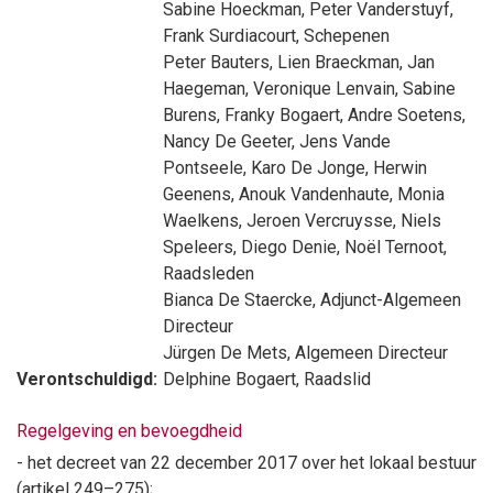
Sabine Hoeckman
,
Peter Vanderstuyf
,
Frank Surdiacourt
, Schepenen
Peter Bauters
,
Lien Braeckman
,
Jan
Haegeman
,
Veronique Lenvain
,
Sabine
Burens
,
Franky Bogaert
,
Andre Soetens
,
Nancy De Geeter
,
Jens Vande
Pontseele
,
Karo De Jonge
,
Herwin
Geenens
,
Anouk Vandenhaute
,
Monia
Waelkens
,
Jeroen Vercruysse
,
Niels
Speleers
,
Diego Denie
,
Noël Ternoot
,
Raadsleden
Bianca De Staercke
, Adjunct-Algemeen
Directeur
Jürgen De Mets
, Algemeen Directeur
Verontschuldigd:
Delphine Bogaert
, Raadslid
Regelgeving en bevoegdheid
- het decreet van 22 december 2017 over het lokaal bestuur
(artikel 249–275);