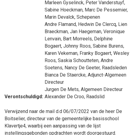
Marleen Gyselinck
,
Peter Vanderstuyf
,
Sabine Hoeckman
,
Marc De Pessemier
,
Marin Devalck
, Schepenen
Andre Flamand
,
Hedwin De Clercq
,
Lien
Braeckman
,
Jan Haegeman
,
Veronique
Lenvain
,
Bart Morreels
,
Delphine
Bogaert
,
Johnny Roos
,
Sabine Burens
,
Karen Vekeman
,
Franky Bogaert
,
Wesley
Roos
,
Saskia Schoutteten
,
Andre
Soetens
,
Nancy De Geeter
, Raadsleden
Bianca De Staercke
, Adjunct-Algemeen
Directeur
Jurgen De Mets
, Algemeen Directeur
Verontschuldigd:
Alexander De Croo
, Raadslid
Verwijzend naar de mail d.d 06/07/2022 van de heer De
Boitselier, directeur van de gemeentelijke basisschool
Klavertje4, waarbij een aanpassing van de lijst
instellingsgebonden opdrachten wordt doorgestuurd.