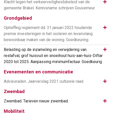
Same
Klacht tegen het verkeerveiligheidsbeleid van de
gemeente Brakel. Kennisname schrijven Gouverneur.
Grondgebied
Same
Opheffing reglement dd. 31 januari 2022 houdende
premie investeringen in het isoleren en levenslang
bewoonbaar maken van de woning. Goedkeuring.
Same
Belasting op de inzameling en verwijdering van
restafval, grof huisvuil en snoeihout huis-aan-huis-Diftar
2020 tot 2025. Aanpassing minimumfactuur. Goedkeurig.
Evenementen en communicatie
Same
Adviesraden. Jaarverslag 2021 culturele raad.
Zwembad
Same
Zwembad. Tarieven nieuw zwembad.
Mobiliteit