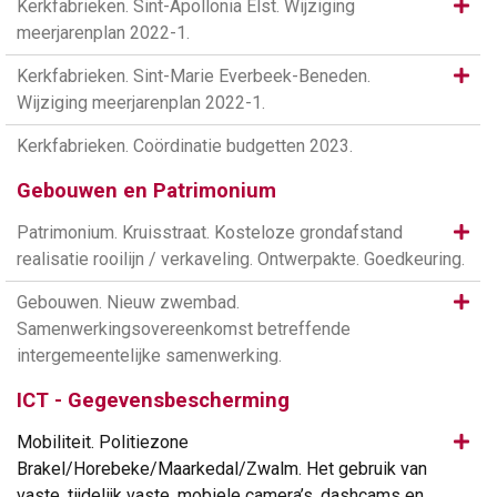
Same
Kerkfabrieken. Sint-Apollonia Elst. Wijziging
meerjarenplan 2022-1.
Same
Kerkfabrieken. Sint-Marie Everbeek-Beneden.
Wijziging meerjarenplan 2022-1.
Kerkfabrieken. Coördinatie budgetten 2023.
Gebouwen en Patrimonium
Same
Patrimonium. Kruisstraat. Kosteloze grondafstand
realisatie rooilijn / verkaveling. Ontwerpakte. Goedkeuring.
Same
Gebouwen. Nieuw zwembad.
Samenwerkingsovereenkomst betreffende
intergemeentelijke samenwerking.
ICT - Gegevensbescherming
Same
Mobiliteit. Politiezone
Brakel/Horebeke/Maarkedal/Zwalm. Het gebruik van
vaste, tijdelijk vaste, mobiele camera’s, dashcams en