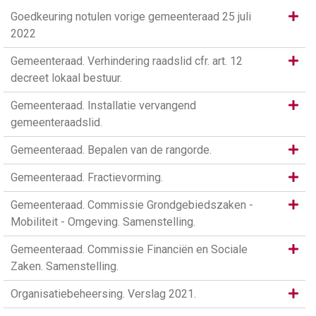
Same
Goedkeuring notulen vorige gemeenteraad 25 juli
2022
Same
Gemeenteraad. Verhindering raadslid cfr. art. 12
decreet lokaal bestuur.
Same
Gemeenteraad. Installatie vervangend
gemeenteraadslid.
Same
Gemeenteraad. Bepalen van de rangorde.
Same
Gemeenteraad. Fractievorming.
Same
Gemeenteraad. Commissie Grondgebiedszaken -
Mobiliteit - Omgeving. Samenstelling.
Same
Gemeenteraad. Commissie Financiën en Sociale
Zaken. Samenstelling.
Same
Organisatiebeheersing. Verslag 2021.