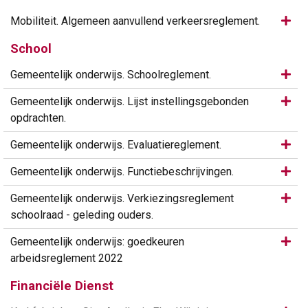
Same
Mobiliteit. Algemeen aanvullend verkeersreglement.
School
Same
Gemeentelijk onderwijs. Schoolreglement.
Same
Gemeentelijk onderwijs. Lijst instellingsgebonden
opdrachten.
Same
Gemeentelijk onderwijs. Evaluatiereglement.
Same
Gemeentelijk onderwijs. Functiebeschrijvingen.
Same
Gemeentelijk onderwijs. Verkiezingsreglement
schoolraad - geleding ouders.
Same
Gemeentelijk onderwijs: goedkeuren
arbeidsreglement 2022
Financiële Dienst