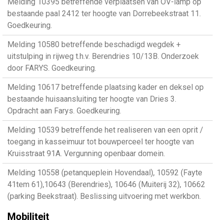
Melding 10395 betreffende verplaatsen van OV-lamp op
bestaande paal 2412 ter hoogte van Dorrebeekstraat 11.
Goedkeuring.
Melding 10580 betreffende beschadigd wegdek +
uitstulping in rijweg t.h.v. Berendries 10/13B. Onderzoek
door FARYS. Goedkeuring.
Melding 10617 betreffende plaatsing kader en deksel op
bestaande huisaansluiting ter hoogte van Dries 3.
Opdracht aan Farys. Goedkeuring.
Melding 10539 betreffende het realiseren van een oprit /
toegang in kasseimuur tot bouwperceel ter hoogte van
Kruisstraat 91A. Vergunning openbaar domein.
Melding 10558 (petanqueplein Hovendaal), 10592 (Fayte
41tem 61),10643 (Berendries), 10646 (Muiterij 32), 10662
(parking Beekstraat). Beslissing uitvoering met werkbon.
Mobiliteit