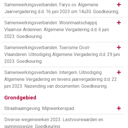
Same
Samenwerkingsverbanden. Farys ov. Algemene
Jaarvergadering d.d. 16 juni 2023 om 14u30. Goedkeuring.
Same
Samenwerkingsverbanden. Woonmaatschappij
Vlaamse Ardennen. Algemene Vergadering d.d. 6 juni
2023. Goedkeuring.
Same
Samenwerkingsverbanden. Toerisme Oost-
Vlaanderen. Uitnodiging Algemene Vergadering d.d. 29 juni
2023. Goedkeuring.
Same
Samenwerkingsverbanden. Intergem. Uitnodiging
Algemene Vergadering en tevens jaarvergadering d.d. 22
juni 2023. Nazending van documenten. Goedkeuring.
Grondgebied
Same
Straatnaamgeving. Mijnwerkerspad.
Diverse wegenwerken 2023. Lastvoorwaarden en
gunningswijze. Goedkeuring.