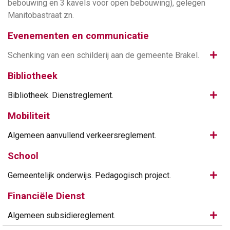
bebouwing en 3 kavels voor open bebouwing), gelegen
Manitobastraat zn.
Evenementen en communicatie
Same
Schenking van een schilderij aan de gemeente Brakel.
Bibliotheek
Same
Bibliotheek. Dienstreglement.
Mobiliteit
Same
Algemeen aanvullend verkeersreglement.
School
Same
Gemeentelijk onderwijs. Pedagogisch project.
Financiële Dienst
Same
Algemeen subsidiereglement.